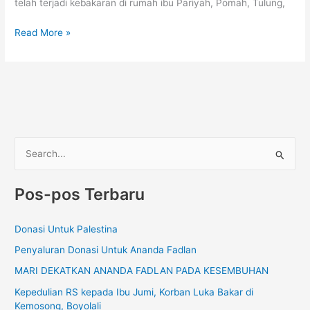
telah terjadi kebakaran di rumah ibu Pariyah, Pomah, Tulung,
Read More »
C
a
Pos-pos Terbaru
r
i
Donasi Untuk Palestina
u
Penyaluran Donasi Untuk Ananda Fadlan
n
t
MARI DEKATKAN ANANDA FADLAN PADA KESEMBUHAN
u
Kepedulian RS kepada Ibu Jumi, Korban Luka Bakar di
Kemosong, Boyolali
k