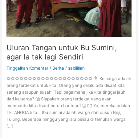
lagi
Sendiri
Uluran Tangan untuk Bu Sumini,
agar Ia tak lagi Sendiri
Tinggalkan Komentar
/
Berita
/
sabilillah
🌻🌻🌻🌻🌻🌻🌻🌻🌻🌻🌻🌻🌻🌻🌻🌻🌻🌻🌻🌻 💐 Keluarga adalah
orang terdekat untuk kita. Orang yang selalu ada disaat kita
senang ataupun susah. Tapi bagaimana jika kita tinggal jauh
dari keluarga? 🤔 Siapakah orang terdekat yang akan
membantu kita disaat butuh bantuan?🤔 👉🏻 Ya, mereka adalah
TETANGGA kita… Ibu sumini adalah warga dari dusun Beji,
Tulung. Beberapa minggu yang lalu beliau di temukan warga
[…]