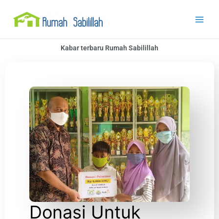
Lewati
Main
ke
Men
konten
Kabar terbaru Rumah Sabilillah
Donasi Untuk